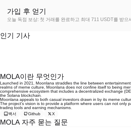
가입 후 얻기
오늘 독점 보상: 첫 거래를 완료하고 최대 711 USDT를 받
인기 기사
MOLA이란 무엇인가
Launched in 2021, Moonlana straddles the line between entertainment and
realms of meme culture, Moonlana does not confine itself to being merel
comprehensive ecosystem that includes a decentralized exchange (DEX) a
the Solana blockchain.
Moonlana appeals to both casual investors drawn in by its meme culture a
The project's vision is to provide a platform where users can not only p
trading tools and earning mechanisms.
백서
Github
X
MOLA 자주 묻는 질문