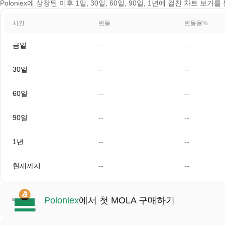
Poloniex에 상장된 이후 1일, 30일, 60일, 90일, 1년에 걸친 차트 보기
시간
변동
변동율%
금일
--
--
30일
--
--
60일
--
--
90일
--
--
1년
--
--
현재까지
--
--
Poloniex
에서 첫 MOLA 구매하기