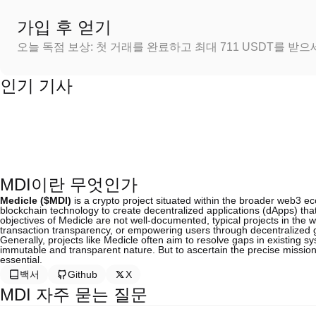
가입 후 얻기
오늘 독점 보상: 첫 거래를 완료하고 최대 711 USDT를 받
인기 기사
MDI이란 무엇인가
Medicle ($MDI)
is a crypto project situated within the broader web3 ec
blockchain technology to create decentralized applications (dApps) that f
objectives of Medicle are not well-documented, typical projects in the
transaction transparency, or empowering users through decentralized
Generally, projects like Medicle often aim to resolve gaps in existing s
immutable and transparent nature. But to ascertain the precise mission 
essential.
백서
Github
X
MDI 자주 묻는 질문