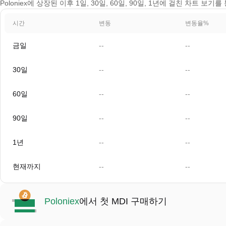
Poloniex에 상장된 이후 1일, 30일, 60일, 90일, 1년에 걸친 차트 보기
시간
변동
변동율%
금일
--
--
30일
--
--
60일
--
--
90일
--
--
1년
--
--
현재까지
--
--
Poloniex
에서 첫 MDI 구매하기