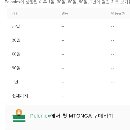
Poloniex에 상장된 이후 1일, 30일, 60일, 90일, 1년에 걸친 차트 보기
시간
변동
변동율%
금일
--
--
30일
--
--
60일
--
--
90일
--
--
1년
--
--
현재까지
--
--
Poloniex
에서 첫 MTONGA 구매하기