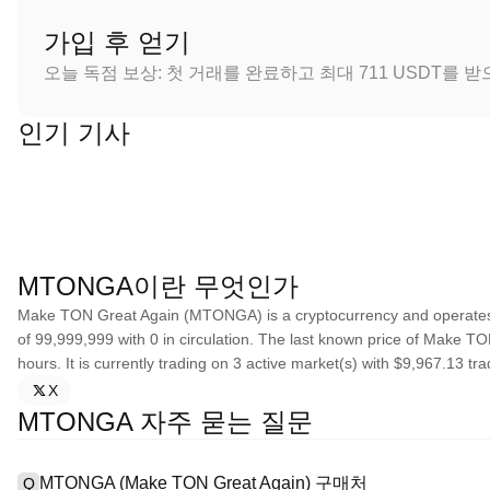
가입 후 얻기
오늘 독점 보상: 첫 거래를 완료하고 최대 711 USDT를 
인기 기사
MTONGA이란 무엇인가
Make TON Great Again (MTONGA) is a cryptocurrency and operates
of 99,999,999 with 0 in circulation. The last known price of Make T
hours. It is currently trading on 3 active market(s) with $9,967.13 tr
X
MTONGA 자주 묻는 질문
MTONGA (Make TON Great Again) 구매처
Q