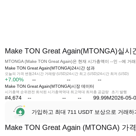
Make TON Great Again(MTONGA)실
MTONGA (Make TON Great Again)은 현재 시가총액이 --인 --에
Make TON Great Again(MTONGA)24시간 성과
오늘의 가격 변동
24시간 거래량 (USD)
24시간 최고 (USD)
24시간 최저 (USD)
+7.00%
--
--
--
Make TON Great Again(MTONGA)시장 데이터
시가총액 순위
완전 희석된 시가총액
역대 최고
역대 최저
총 공급량
초기 발행
#4,674
--
--
--
99.99M
2026-05-
가입하고 최대 711 USDT 보상으로 거래하
Make TON Great Again (MTONGA) 