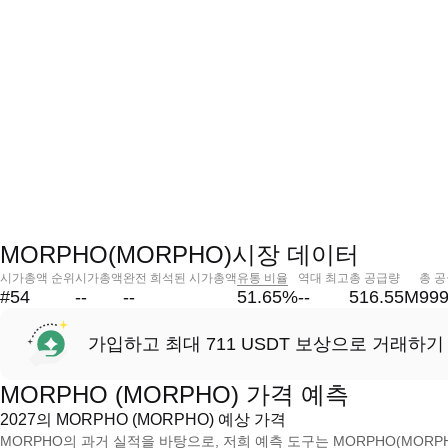
MORPHO(MORPHO)시장 데이터
시가총액 순위
시가총액
완전 희석된 시가총액
유통 비율
역대 최고
총 공급량
총 
#54
--
--
51.65
%
--
516.55M
99
가입하고 최대 711 USDT 보상으로 거래하기
MORPHO (MORPHO) 가격 예측
2027의 MORPHO (MORPHO) 예상 가격
MORPHO의 과거 실적을 바탕으로, 저희 예측 도구는 MORPHO(MORPH