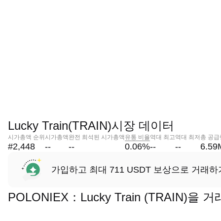
Lucky Train(TRAIN)시장 데이터
시가총액 순위
시가총액
완전 희석된 시가총액
유통 비율
역대 최고
역대 최저
총 공급
#2,448
--
--
0.06
%
--
--
6.59
가입하고 최대 711 USDT 보상으로 거래하
POLONIEX：Lucky Train (TRAIN