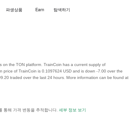
파생상품
Earn
탐색하기
 on the TON platform. TrainCoin has a current supply of
wn price of TrainCoin is 0.1097624 USD and is down -7.00 over the
,199.20 traded over the last 24 hours. More information can be found at
 보기를 통해 가격 변동을 추적합니다.
세부 정보 보기