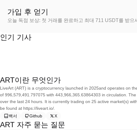
가입 후 얻기
오늘 독점 보상: 첫 거래를 완료하고 최대 711 USDT를 받
인기 기사
ART이란 무엇인가
LiveArt (ART) is a cryptocurrency launched in 2025and operates on th
of 996,579,491.797075 with 443,966,365.63864303 in circulation. The 
over the last 24 hours. It is currently trading on 25 active market(s) w
be found at https://liveart.io/.
백서
Github
X
ART 자주 묻는 질문