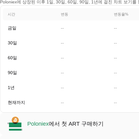
Poloniex에 상장된 이후 1일, 30일, 60일, 90일, 1년에 걸친 차트 보기를
시간
변동
변동율%
금일
--
--
30일
--
--
60일
--
--
90일
--
--
1년
--
--
현재까지
--
--
Poloniex
에서 첫 ART 구매하기