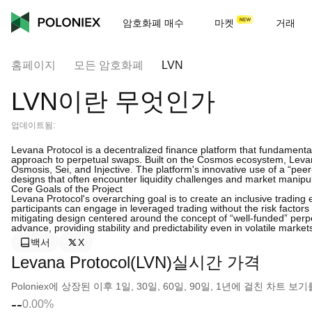
암호화폐 매수
마켓
거래
홈페이지
모든 암호화폐
LVN
LVN이란 무엇인가
업데이트됨:
Levana Protocol is a decentralized finance platform that fundamenta
approach to perpetual swaps. Built on the Cosmos ecosystem, Levana
Osmosis, Sei, and Injective. The platform's innovative use of a “peer
designs that often encounter liquidity challenges and market manipul
Core Goals of the Project
Levana Protocol's overarching goal is to create an inclusive trading 
participants can engage in leveraged trading without the risk factors
mitigating design centered around the concept of “well-funded” perpe
advance, providing stability and predictability even in volatile market
백서
X
Levana Protocol(LVN)실시간 가격
Poloniex에 상장된 이후 1일, 30일, 60일, 90일, 1년에 걸친 차트
--
0.00%