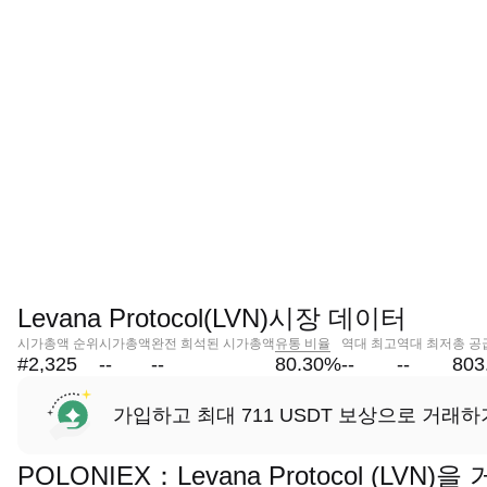
Levana Protocol(LVN)시장 데이터
시가총액 순위
시가총액
완전 희석된 시가총액
유통 비율
역대 최고
역대 최저
총 공
#2,325
--
--
80.30
%
--
--
803
가입하고 최대 711 USDT 보상으로 거래하
POLONIEX：Levana Protocol (LV