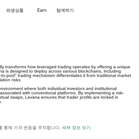
파생상품
Earn
탐색하기
lly transforms how leveraged trading operates by offering a unique
 is designed to deploy across various blockchains, including
-to-pool” trading mechanism differentiates it from traditional market
ation risks.
environment where both individual investors and institutional
 associated with conventional platforms. By implementing a risk-
tual swaps, Levana ensures that trader profits are locked in
s.
 보기를 통해 가격 변동을 추적합니다.
세부 정보 보기