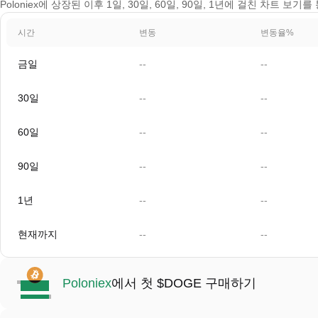
Poloniex에 상장된 이후 1일, 30일, 60일, 90일, 1년에 걸친 차트 보기를
시간
변동
변동율%
금일
--
--
30일
--
--
60일
--
--
90일
--
--
1년
--
--
현재까지
--
--
Poloniex
에서 첫 $DOGE 구매하기