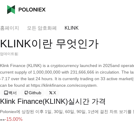
홈페이지
모든 암호화폐
KLINK
KLINK이란 무엇인가
업데이트됨:
Klink Finance (KLINK) is a cryptocurrency launched in 2025and opera
current supply of 1,000,000,000 with 231,666,666 in circulation. The 
-7.17 over the last 24 hours. It is currently trading on 33 active marke
can be found at https://klinkfinance.com/ecosystem.
백서
Github
X
Klink Finance(KLINK)실시간 가격
Poloniex에 상장된 이후 1일, 30일, 60일, 90일, 1년에 걸친 차트 
--
-15.00%