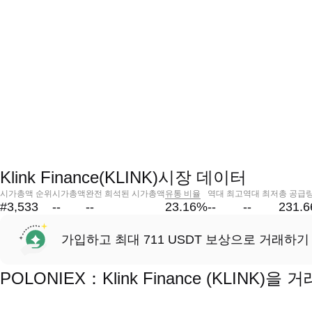
Klink Finance(KLINK)시장 데이터
시가총액 순위
시가총액
완전 희석된 시가총액
유통 비율
역대 최고
역대 최저
총 공급
#3,533
--
--
23.16
%
--
--
231.
가입하고 최대 711 USDT 보상으로 거래하기
POLONIEX：Klink Finance (KLINK