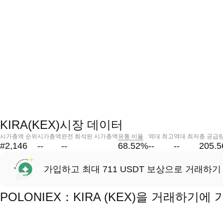
KIRA(KEX)시장 데이터
시가총액 순위
시가총액
완전 희석된 시가총액
유통 비율
역대 최고
역대 최저
총 공급
#2,146
--
--
68.52
%
--
--
205.
가입하고 최대 711 USDT 보상으로 거래하기
POLONIEX：KIRA (KEX)을 거래하기에