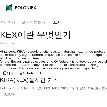
홈페이지
모든 암호화폐
KEX
KEX이란 무엇인가
업데이트됨:
At its core, KIRA Network functions as an interchain exchange protocol th
stake not only cryptocurrencies but also stablecoins and non-fungible 
block and transaction fees.
One of the principal objectives of KIRA Network is to develop a cross-c
currencies and assets devoid of the need for centralised exchanges. T
control over their assets while maximising rewards and liquidity.
백서
Github
X
KIRA(KEX)실시간 가격
Poloniex에 상장된 이후 1일, 30일, 60일, 90일, 1년에 걸친 차트 
--
0.00%