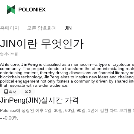
홈페이지
모든 암호화폐
JIN
JIN이란 무엇인가
업데이트됨:
At its core,
JinPeng
is classified as a memecoin—a type of cryptocurren
community. The project intends to transform the often-intimidating rea
entertaining content, thereby driving discussions on financial literacy
blockchain technology, JinPeng aims to inspire new ideas and challenge
political engagement not only fosters a community driven by shared int
that resonate with a wider audience.
백서
X
JinPeng(JIN)실시간 가격
Poloniex에 상장된 이후 1일, 30일, 60일, 90일, 1년에 걸친 차트 
--
0.00%