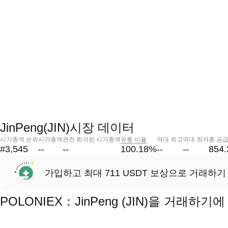
JinPeng(JIN)시장 데이터
시가총액 순위
시가총액
완전 희석된 시가총액
유통 비율
역대 최고
역대 최저
총 공
#3,545
--
--
100.18
%
--
--
854
가입하고 최대 711 USDT 보상으로 거래하기
POLONIEX：JinPeng (JIN)을 거래하