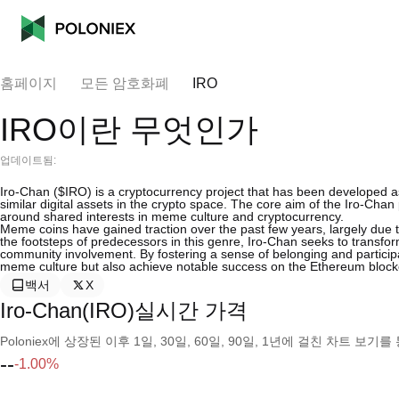
홈페이지
모든 암호화폐
IRO
IRO이란 무엇인가
업데이트됨:
Iro-Chan ($IRO) is a cryptocurrency project that has been developed a
similar digital assets in the crypto space. The core aim of the Iro-Chan
around shared interests in meme culture and cryptocurrency.
Meme coins have gained traction over the past few years, largely due 
the footsteps of predecessors in this genre, Iro-Chan seeks to transfor
community involvement. By fostering a sense of belonging and participati
meme culture but also achieve notable success on the Ethereum block
백서
X
Iro-Chan(IRO)실시간 가격
Poloniex에 상장된 이후 1일, 30일, 60일, 90일, 1년에 걸친 차트 
--
-1.00%