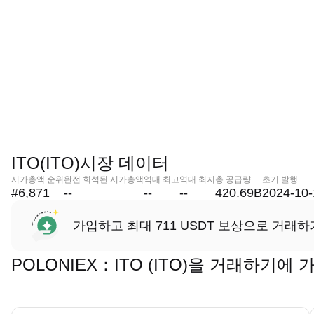
ITO(ITO)시장 데이터
시가총액 순위
완전 희석된 시가총액
역대 최고
역대 최저
총 공급량
초기 발행
#6,871
--
--
--
420.69B
2024-10-
가입하고 최대 711 USDT 보상으로 거래하
POLONIEX：ITO (ITO)을 거래하기에