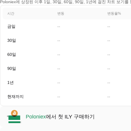
Poloniex에 상장된 이후 1일, 30일, 60일, 90일, 1년에 걸친 차트 보기
시간
변동
변동율%
금일
--
--
30일
--
--
60일
--
--
90일
--
--
1년
--
--
현재까지
--
--
Poloniex
에서 첫 ILY 구매하기