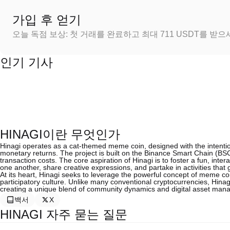
가입 후 얻기
오늘 독점 보상: 첫 거래를 완료하고 최대 711 USDT를 받
인기 기사
HINAGI이란 무엇인가
Hinagi operates as a cat-themed meme coin, designed with the intention
monetary returns. The project is built on the Binance Smart Chain (BSC
transaction costs. The core aspiration of Hinagi is to foster a fun, 
one another, share creative expressions, and partake in activities that 
At its heart, Hinagi seeks to leverage the powerful concept of meme 
participatory culture. Unlike many conventional cryptocurrencies, Hinag
creating a unique blend of community dynamics and digital asset man
백서
X
HINAGI 자주 묻는 질문