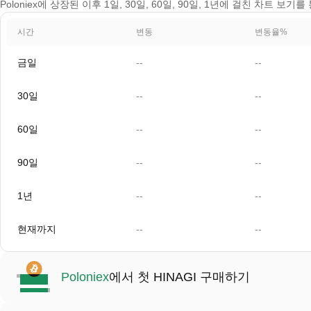
Poloniex에 상장된 이후 1일, 30일, 60일, 90일, 1년에 걸친 차트 보기
시간
변동
변동율%
금일
--
--
30일
--
--
60일
--
--
90일
--
--
1년
--
--
현재까지
--
--
Poloniex
에서 첫 HINAGI 구매하기