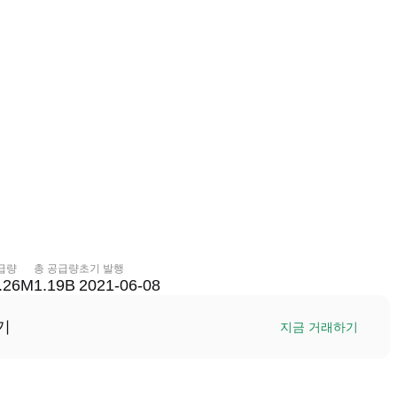
급량
총 공급량
초기 발행
.26M
1.19B
2021-06-08
기
지금 거래하기