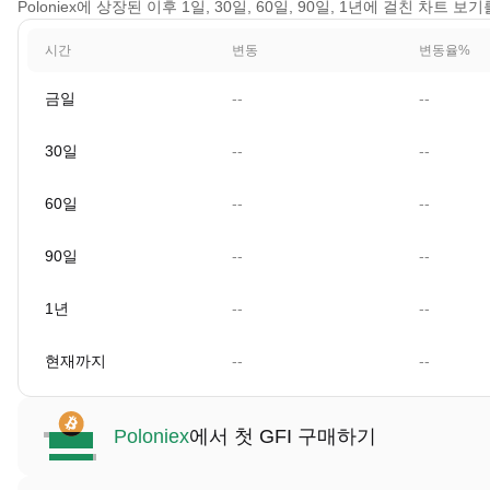
Poloniex에 상장된 이후 1일, 30일, 60일, 90일, 1년에 걸친 차트 보
시간
변동
변동율%
금일
--
--
30일
--
--
60일
--
--
90일
--
--
1년
--
--
현재까지
--
--
Poloniex
에서 첫 GFI 구매하기