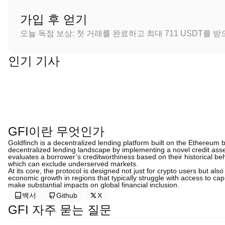
가입 후 얻기
오늘 독점 보상: 첫 거래를 완료하고 최대 711 USDT를 
인기 기사
GFI이란 무엇인가
Goldfinch is a decentralized lending platform built on the Ethereum
decentralized lending landscape by implementing a novel credit as
evaluates a borrower’s creditworthiness based on their historical behav
which can exclude underserved markets.
At its core, the protocol is designed not just for crypto users but als
economic growth in regions that typically struggle with access to cap
make substantial impacts on global financial inclusion.
백서
Github
X
GFI 자주 묻는 질문