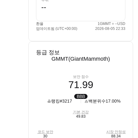
수취
환율
1GMMT = --USD
업데이트됨 (UTC+00:00)
2026-08-05 22:33
등급 정보
GMMT(GiantMammoth)
보안 점수
71.99
BBB
랭킹
#3217
백분위수
17.00%
기본 건강
49.83
코드 보안
시장 안정성
30
88.34