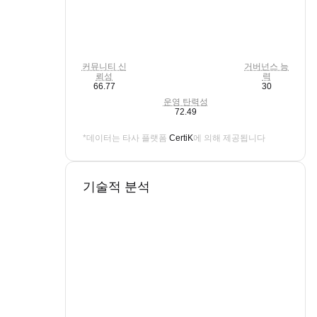
커뮤니티 신
거버넌스 능
뢰성
력
66.77
30
운영 탄력성
72.49
*데이터는 타사 플랫폼
CertiK
에 의해 제공됩니다
기술적 분석