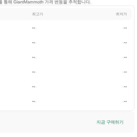
보기를 통해 GiantMammoth 가격 변동을 추적합니다.
최고가
최저가
--
--
--
--
--
--
--
--
--
--
--
--
지금 구매하기