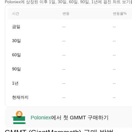
Poloniex에 상장된 이후 1일, 30일, 60일, 90일, 1년에 걸친 차트 
시간
변동
변동율%
금일
--
--
30일
--
--
60일
--
--
90일
--
--
1년
--
--
현재까지
--
--
Poloniex
에서 첫 GMMT 구매하기