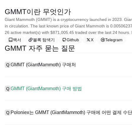
GMMT이란 무엇인가
Giant Mammoth (GMMT) is a cryptocurrency launched in 2023. Gian
in circulation. The last known price of Giant Mammoth is 0.00506237 
26 active market(s) with $871,005.45 traded over the last 24 hours.
백서
블록 탐색기
Github
X
Telegram
GMMT 자주 묻는 질문
GMMT (GiantMammoth) 구매처
Q
A
중앙 집중식 거래소(CEX)는 GiantMammoth을 구매하는 가장
인터페이스, 높은 유동성, 거래를 간소화할 수 있는 다양한 거래 도구를
GMMT (GiantMammoth) 구매 방법
Q
화폐에서 거래를 지원하고 경쟁력 있는 거래 수수료를 제공합니다.
CEX에서 GiantMammoth을 다음과 같이 구매합니다:
A
안전하고 직관적인 플랫폼인 Poloniex로 4단계로 암호화폐 여정을 
1. 계정을 생성하고 KYC 인증을 완료합니다.
거래를 시작하세요.
Poloniex는 GMMT (GiantMammoth) 구매에 어떤 결제
Q
2. 법정화폐와 암호화폐로 계정에 자금을 지원합니다.
3. GMMT을 검색합니다.
4. 시장/제한 주문을 구매합니다.
A
Poloniex 지원: