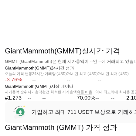
GiantMammoth(GMMT)실시간 가격
GMMT (GiantMammoth)은 현재 시가총액이 --인 --에 거래되고 있습
GiantMammoth(GMMT)24시간 성과
오늘의 가격 변동
24시간 거래량 (USD)
24시간 최고 (USD)
24시간 최저 (USD)
-3.76%
--
--
--
GiantMammoth(GMMT)시장 데이터
시가총액 순위
시가총액
완전 희석된 시가총액
유통 비율
역대 최고
역대 최저
총 공
#1,273
--
--
70.00
%
--
--
2.1
가입하고 최대 711 USDT 보상으로 거래하
GiantMammoth (GMMT) 가격 성과