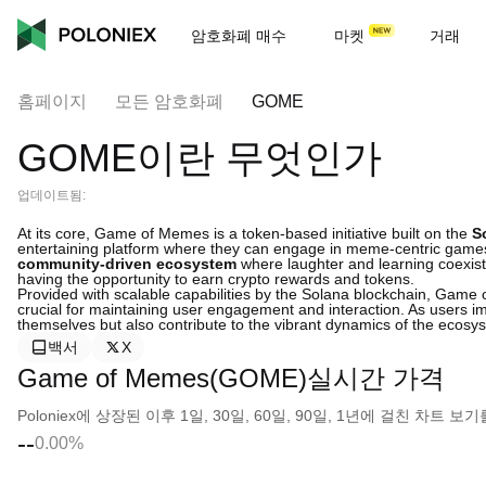
암호화폐 매수
마켓
거래
홈페이지
모든 암호화폐
GOME
GOME이란 무엇인가
업데이트됨:
At its core, Game of Memes is a token-based initiative built on the
S
entertaining platform where they can engage in meme-centric games 
community-driven ecosystem
where laughter and learning coexist
having the opportunity to earn crypto rewards and tokens.
Provided with scalable capabilities by the Solana blockchain, Game
crucial for maintaining user engagement and interaction. As users im
themselves but also contribute to the vibrant dynamics of the ecosy
백서
X
Game of Memes(GOME)실시간 가격
Poloniex에 상장된 이후 1일, 30일, 60일, 90일, 1년에 걸친 차트
--
0.00%