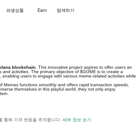
파생상품
Earn
탐색하기
olana blockchain
. This innovative project aspires to offer users an
and activities. The primary objective of $GOME is to create a
, enabling users to engage with various meme-related activities while
 of Memes functions smoothly and offers rapid transaction speeds,
merse themselves in this playful world, they not only enjoy
stem.
 보기를 통해 가격 변동을 추적합니다.
세부 정보 보기