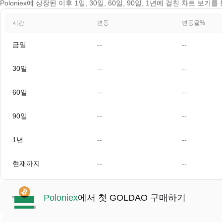
Poloniex에 상장된 이후 1일, 30일, 60일, 90일, 1년에 걸친 차트 보
시간
변동
변동율%
금일
--
--
30일
--
--
60일
--
--
90일
--
--
1년
--
--
현재까지
--
--
Poloniex
에서 첫 GOLDAO 구매하기