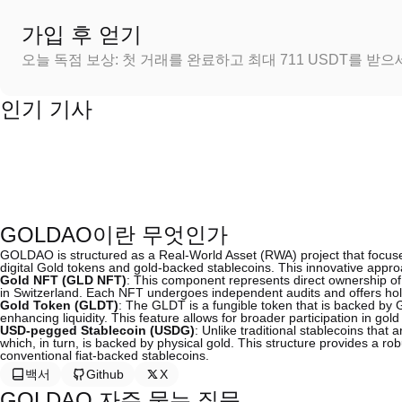
가입 후 얻기
오늘 독점 보상: 첫 거래를 완료하고 최대 711 USDT를 받
인기 기사
GOLDAO이란 무엇인가
GOLDAO is structured as a Real-World Asset (RWA) project that focuses
digital Gold tokens and gold-backed stablecoins. This innovative appro
Gold NFT (GLD NFT)
: This component represents direct ownership of 
in Switzerland. Each NFT undergoes independent audits and offers holde
Gold Token (GLDT)
: The GLDT is a fungible token that is backed by G
enhancing liquidity. This feature allows for broader participation in gold
USD-pegged Stablecoin (USDG)
: Unlike traditional stablecoins that
which, in turn, is backed by physical gold. This structure provides a rob
conventional fiat-backed stablecoins.
백서
Github
X
GOLDAO 자주 묻는 질문