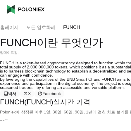
홈페이지
모든 암호화폐
FUNCH
FUNCH이란 무엇인가
업데이트됨:
FUNCH is a token-based cryptocurrency designed to function within t
total supply of 2,000,000,000 tokens, which positions it as a substant
is to harness blockchain technology to establish a decentralized and se
can engage with confidence.
By leveraging the capabilities of the BNB Smart Chain, FUNCH aims to f
experience and participation in the digital economy. The project is des
seasoned traders—by offering an accessible and versatile platform.
백서
X
Facebook
FUNCH(FUNCH)실시간 가격
Poloniex에 상장된 이후 1일, 30일, 60일, 90일, 1년에 걸친 차트 
--
--