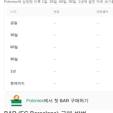
Poloniex에 상장된 이후 1일, 30일, 60일, 90일, 1년에 걸친 차트 보
시간
변동
변동율%
금일
--
--
30일
--
--
60일
--
--
90일
--
--
1년
--
--
현재까지
--
--
Poloniex
에서 첫 BAR 구매하기