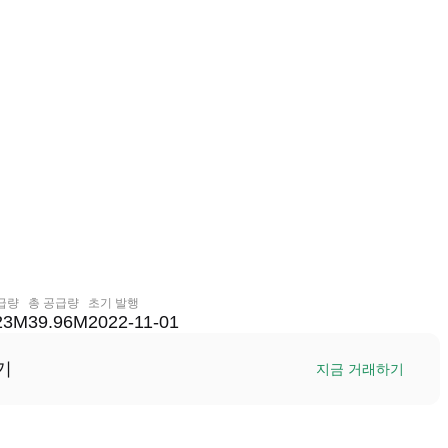
급량
총 공급량
초기 발행
23M
39.96M
2022-11-01
기
지금 거래하기