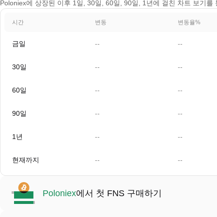
Poloniex에 상장된 이후 1일, 30일, 60일, 90일, 1년에 걸친 차트 보
시간
변동
변동율%
금일
--
--
30일
--
--
60일
--
--
90일
--
--
1년
--
--
현재까지
--
--
Poloniex
에서 첫 FNS 구매하기