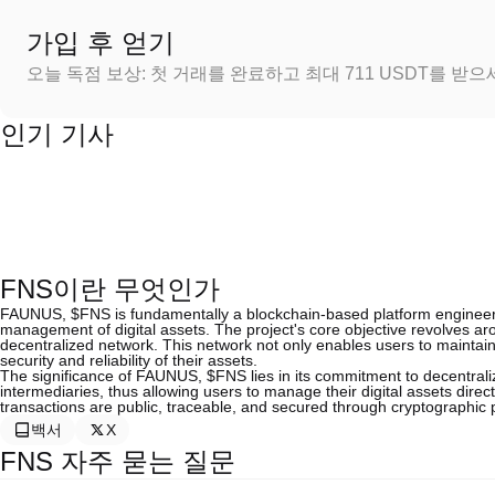
가입 후 얻기
오늘 독점 보상: 첫 거래를 완료하고 최대 711 USDT를 받
인기 기사
FNS이란 무엇인가
FAUNUS, $FNS is fundamentally a blockchain-based platform engineere
management of digital assets. The project's core objective revolves a
decentralized network. This network not only enables users to maintain c
security and reliability of their assets.
The significance of FAUNUS, $FNS lies in its commitment to decentraliz
intermediaries, thus allowing users to manage their digital assets direct
transactions are public, traceable, and secured through cryptographic p
백서
X
FNS 자주 묻는 질문