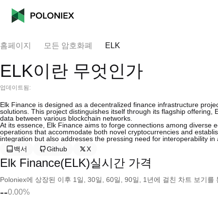
홈페이지
모든 암호화폐
ELK
ELK이란 무엇인가
업데이트됨:
Elk Finance is designed as a decentralized finance infrastructure projec
solutions. This project distinguishes itself through its flagship offering
data between various blockchain networks.
At its essence, Elk Finance aims to forge connections among diverse e
operations that accommodate both novel cryptocurrencies and establis
integration but also addresses the pressing need for interoperability in
백서
Github
X
Elk Finance(ELK)실시간 가격
Poloniex에 상장된 이후 1일, 30일, 60일, 90일, 1년에 걸친 차트 
--
0.00%