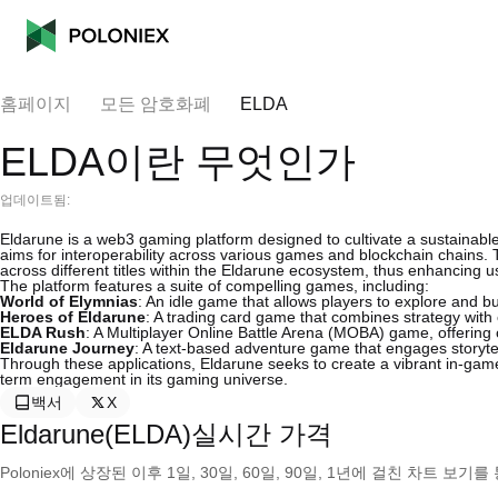
홈페이지
모든 암호화폐
ELDA
ELDA이란 무엇인가
업데이트됨:
Eldarune is a web3 gaming platform designed to cultivate a sustainabl
aims for interoperability across various games and blockchain chains. 
across different titles within the Eldarune ecosystem, thus enhancing
The platform features a suite of compelling games, including:
World of Elymnias
: An idle game that allows players to explore and bu
Heroes of Eldarune
: A trading card game that combines strategy with
ELDA Rush
: A Multiplayer Online Battle Arena (MOBA) game, offering
Eldarune Journey
: A text-based adventure game that engages storyte
Through these applications, Eldarune seeks to create a vibrant in-gam
term engagement in its gaming universe.
백서
X
Eldarune(ELDA)실시간 가격
Poloniex에 상장된 이후 1일, 30일, 60일, 90일, 1년에 걸친 차트 