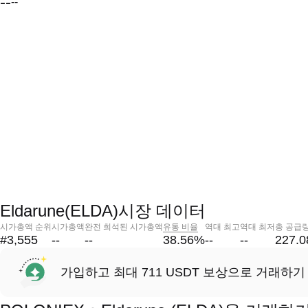
--
--
Eldarune(ELDA)시장 데이터
시가총액 순위
시가총액
완전 희석된 시가총액
유통 비율
역대 최고
역대 최저
총 공급
#3,555
--
--
38.56
%
--
--
227.
가입하고 최대 711 USDT 보상으로 거래하기