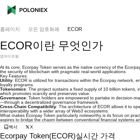
홈페이지
모든 암호화폐
ECOR
ECOR이란 무엇인가
업데이트됨:
At its core, Ecorpay Token serves as the native currency of the Ecorpa
the security of blockchain with pragmatic real-world applications.
Key Features:
Utility
: ECOR is utilized for transactions within the Ecorpay network
loyalty programs.
Tokenomics
: The project sustains a fixed supply of 10 billion tokens
which promotes scarcity and preserves value.
Governance
: Token holders are empowered to partake in decision-ma
—through a decentralized governance framework.
Cross-Chain Compatibility
: The architecture of ECOR allows it to op
interoperability with a wider array of Web3 ecosystems.
What makes Ecorpay Token particularly noteworthy is its focus on pract
aspires to bridge the chasm between conventional financial systems an
백서
X
Ecorpay Token(ECOR)실시간 가격