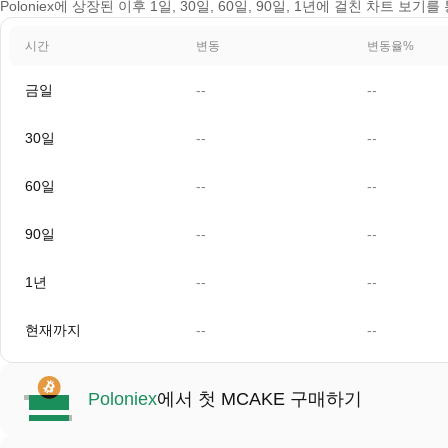
Poloniex에 상장된 이후 1일, 30일, 60일, 90일, 1년에 걸친 차트 보기
시간
변동
변동율%
금일
--
--
30일
--
--
60일
--
--
90일
--
--
1년
--
--
현재까지
--
--
Poloniex
에서 첫 MCAKE 구매하기