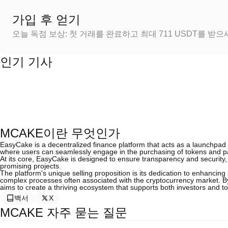
가입 후 얻기
오늘 독점 보상: 첫 거래를 완료하고 최대 711 USDT를 받
인기 기사
MCAKE이란 무엇인가
EasyCake is a decentralized finance platform that acts as a launchpad
where users can seamlessly engage in the purchasing of tokens and parti
At its core, EasyCake is designed to ensure transparency and securit
promising projects.
The platform's unique selling proposition is its dedication to enhancing 
complex processes often associated with the cryptocurrency market.
aims to create a thriving ecosystem that supports both investors and t
백서
X
MCAKE 자주 묻는 질문