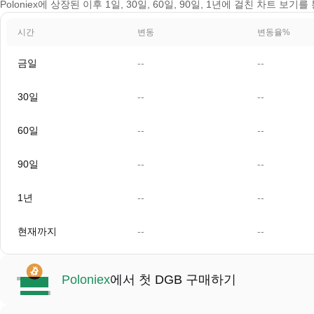
Poloniex에 상장된 이후 1일, 30일, 60일, 90일, 1년에 걸친 차트 보기를
시간
변동
변동율%
금일
--
--
30일
--
--
60일
--
--
90일
--
--
1년
--
--
현재까지
--
--
Poloniex
에서 첫 DGB 구매하기