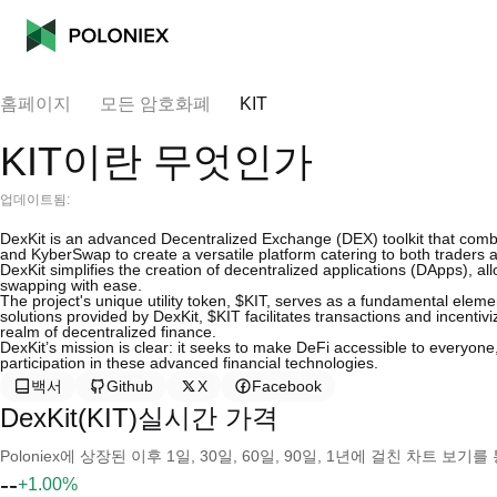
홈페이지
모든 암호화폐
KIT
KIT이란 무엇인가
업데이트됨:
DexKit is an advanced Decentralized Exchange (DEX) toolkit that comb
and KyberSwap to create a versatile platform catering to both traders 
DexKit simplifies the creation of decentralized applications (DApps), a
swapping with ease.
The project's unique utility token, $KIT, serves as a fundamental elemen
solutions provided by DexKit, $KIT facilitates transactions and incentiv
realm of decentralized finance.
DexKit’s mission is clear: it seeks to make DeFi accessible to everyone
participation in these advanced financial technologies.
백서
Github
X
Facebook
DexKit(KIT)실시간 가격
Poloniex에 상장된 이후 1일, 30일, 60일, 90일, 1년에 걸친 차트 
--
+1.00%