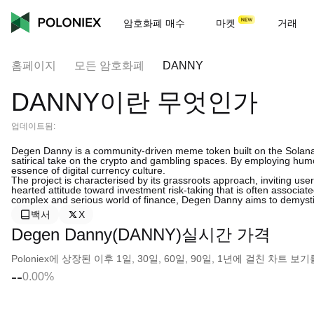
암호화폐 매수
마켓
거래
홈페이지
모든 암호화폐
DANNY
DANNY이란 무엇인가
업데이트됨:
Degen Danny is a community-driven meme token built on the Solana bl
satirical take on the crypto and gambling spaces. By employing humo
essence of digital currency culture.
The project is characterised by its grassroots approach, inviting us
hearted attitude toward investment risk-taking that is often associate
complex and serious world of finance, Degen Danny aims to demystif
백서
X
Degen Danny(DANNY)실시간 가격
Poloniex에 상장된 이후 1일, 30일, 60일, 90일, 1년에 걸친 차트
--
0.00%