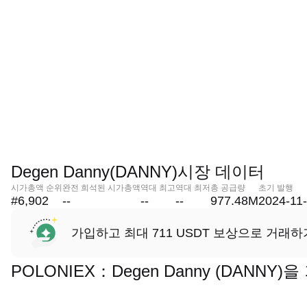
Degen Danny(DANNY)시장 데이터
시가총액 순위
완전 희석된 시가총액
역대 최고
역대 최저
총 공급량
초기 발행
#6,902
--
--
--
977.48M
2024-11
가입하고 최대 711 USDT 보상으로 거래하
POLONIEX：Degen Danny (DANN