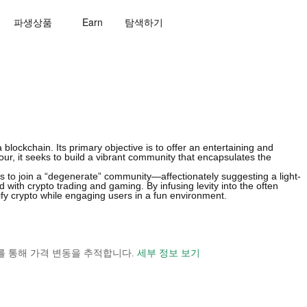
파생상품
Earn
탐색하기
ockchain. Its primary objective is to offer an entertaining and
ur, it seeks to build a vibrant community that encapsulates the
ers to join a “degenerate” community—affectionately suggesting a light-
d with crypto trading and gaming. By infusing levity into the often
y crypto while engaging users in a fun environment.
 보기를 통해 가격 변동을 추적합니다.
세부 정보 보기