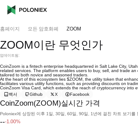
홈페이지
모든 암호화폐
ZOOM
ZOOM이란 무엇인가
업데이트됨:
CoinZoom is a fintech enterprise headquartered in Salt Lake City, Utah
related services. The platform enables users to buy, sell, and trade an 
tailored to both novice and seasoned traders.
At the heart of this ecosystem lies $ZOOM, the utility token that enha
facilitates various utility functions, such as providing discounts on tra
CoinZoom Visa Card, which extends the reach of cryptocurrency into e
백서
Github
X
Facebook
CoinZoom(ZOOM)실시간 가격
Poloniex에 상장된 이후 1일, 30일, 60일, 90일, 1년에 걸친 차트 
--
-1.00%