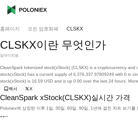
홈페이지
모든 암호화폐
CLSKX
CLSKX이란 무엇인가
업데이트됨:
CleanSpark tokenized stock(xStock) (CLSKX) is a cryptocurrency and 
stock(xStock) has a current supply of 6,376,337.97809249 with 0 in cir
stock(xStock) is 16.59 USD and is up 0.00 over the last 24 hours. More i
백서
X
CleanSpark xStock(CLSKX)실시간 가격
Poloniex에 상장된 이후 1일, 30일, 60일, 90일, 1년에 걸친 차트 
--
--