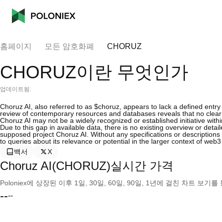
홈페이지
모든 암호화폐
CHORUZ
CHORUZ이란 무엇인가
업데이트됨:
Choruz AI, also referred to as $choruz, appears to lack a defined entry
review of contemporary resources and databases reveals that no clear 
Choruz AI may not be a widely recognized or established initiative with
Due to this gap in available data, there is no existing overview or detail
supposed project Choruz AI. Without any specifications or descriptions a
to queries about its relevance or potential in the larger context of web
백서
X
Choruz AI(CHORUZ)실시간 가격
Poloniex에 상장된 이후 1일, 30일, 60일, 90일, 1년에 걸친 차트 
--
--