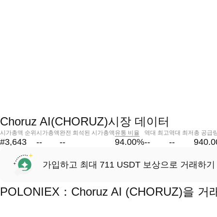
Choruz AI(CHORUZ)시장 데이터
시가총액 순위
시가총액
완전 희석된 시가총액
유통 비율
역대 최고
역대 최저
총 공급
#3,643
--
--
94.00
%
--
--
940.
가입하고 최대 711 USDT 보상으로 거래하기
POLONIEX：Choruz AI (CHORUZ)