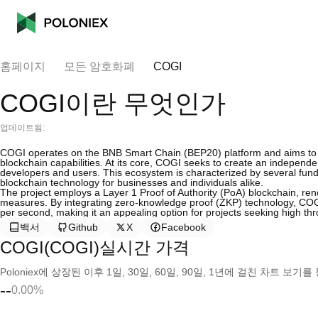
홈페이지
모든 암호화폐
COGI
COGI이란 무엇인가
업데이트됨:
COGI operates on the BNB Smart Chain (BEP20) platform and aims to ac
blockchain capabilities. At its core, COGI seeks to create an independe
developers and users. This ecosystem is characterized by several fund
blockchain technology for businesses and individuals alike.
The project employs a Layer 1 Proof of Authority (PoA) blockchain, ren
measures. By integrating zero-knowledge proof (ZKP) technology, COGI
per second, making it an appealing option for projects seeking high th
백서
Github
X
Facebook
COGI(COGI)실시간 가격
Poloniex에 상장된 이후 1일, 30일, 60일, 90일, 1년에 걸친 차트 
--
0.00%