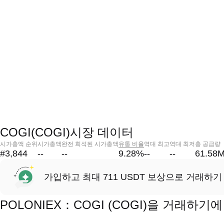
COGI(COGI)시장 데이터
시가총액 순위
시가총액
완전 희석된 시가총액
유통 비율
역대 최고
역대 최저
총 공급량
#3,844
--
--
9.28
%
--
--
61.58
가입하고 최대 711 USDT 보상으로 거래하기
POLONIEX：COGI (COGI)을 거래하기