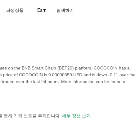
파생상품
Earn
탐색하기
ates on the BNB Smart Chain (BEP20) platform. COCOCOIN has a
nown price of COCOCOIN is 0.00000359 USD and is down -0.11 over the
.00 traded over the last 24 hours. More information can be found at
 보기를 통해 가격 변동을 추적합니다.
세부 정보 보기