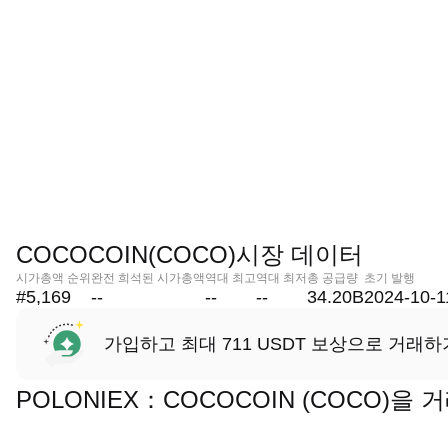
COCOCOIN(COCO)시장 데이터
시가총액 순위
완전 희석된 시가총액
역대 최고
역대 최저
총 공급량
초기 발행
#5,169
--
--
--
34.20B
2024-10-1
가입하고 최대 711 USDT 보상으로 거래하
POLONIEX：COCOCOIN (COCO)