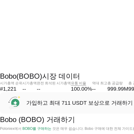
Bobo(BOBO)시장 데이터
시가총액 순위
시가총액
완전 희석된 시가총액
유통 비율
역대 최고
총 공급량
총
#1,221
--
--
100.00
%
--
999.99M
9
가입하고 최대 711 USDT 보상으로 거래하기
Bobo (BOBO) 거래하기
Poloniex에서
BOBO를 구매하는
것은 매우 쉽습니다. Bobo 구매에 대한 전체 가이