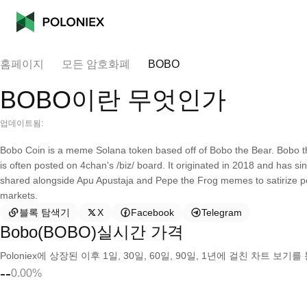
홈페이지
모든 암호화폐
BOBO
BOBO이란 무엇인가
업데이트됨:
Bobo Coin is a meme Solana token based off of Bobo the Bear. Bobo t
is often posted on 4chan's /biz/ board. It originated in 2018 and has 
shared alongside Apu Apustaja and Pepe the Frog memes to satirize po
markets.
블록 탐색기
X
Facebook
Telegram
Bobo(BOBO)실시간 가격
Poloniex에 상장된 이후 1일, 30일, 60일, 90일, 1년에 걸친 차트 
--
0.00%