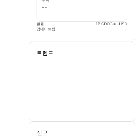
수취
환율
1BIGDOG = --USD
업데이트됨
--
트렌드
신규