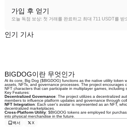
가입 후 얻기
오늘 독점 보상: 첫 거래를 완료하고 최대 711 USDT를 
인기 기사
BIGDOG이란 무엇인가
At its core, Big Dog ($BIGDOG) functions as the native utility token w
assets, NFTs, and governance processes. The project encourages cr
NFT characters that can participate in multiplayer games, including
Key Features:
Decentralized Governance
: The project utilizes a decentralized 
members to influence platform updates and governance through coll
NFT Integration
: Each user's avatar is represented as an NFT, wh
decentralized marketplaces.
Cross-Platform Utility
: $BIGDOG tokens are employed for purchasing
into physical merchandise in the future.
백서
X