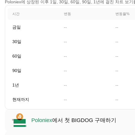
Poloniex에 상장된 이후 1일, 30일, 60일, 90일, 1년에 걸친 차트 
시간
변동
변동율%
금일
--
--
30일
--
--
60일
--
--
90일
--
--
1년
--
--
현재까지
--
--
Poloniex
에서 첫 BIGDOG 구매하기