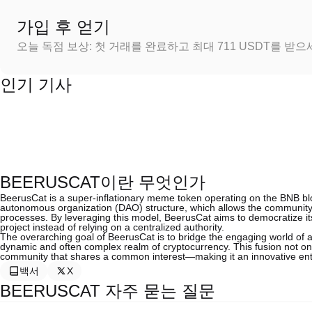
가입 후 얻기
오늘 독점 보상: 첫 거래를 완료하고 최대 711 USDT를 받
인기 기사
BEERUSCAT이란 무엇인가
BeerusCat is a super-inflationary meme token operating on the BNB block
autonomous organization (DAO) structure, which allows the community 
processes. By leveraging this model, BeerusCat aims to democratize its 
project instead of relying on a centralized authority.
The overarching goal of BeerusCat is to bridge the engaging world of an
dynamic and often complex realm of cryptocurrency. This fusion not onl
community that shares a common interest—making it an innovative entr
백서
X
BEERUSCAT 자주 묻는 질문