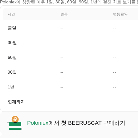
Poloniex에 상장된 이후 1일, 30일, 60일, 90일, 1년에 걸친 차트 보기
시간
변동
변동율%
금일
--
--
30일
--
--
60일
--
--
90일
--
--
1년
--
--
현재까지
--
--
Poloniex
에서 첫 BEERUSCAT 구매하기