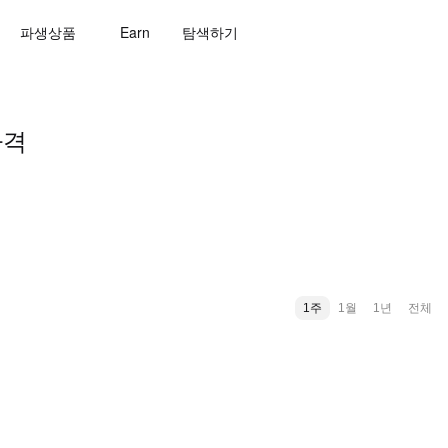
파생상품
Earn
탐색하기
가격
1주
1월
1년
전체