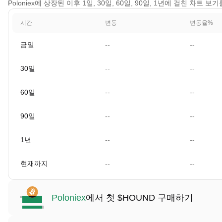
Poloniex에 상장된 이후 1일, 30일, 60일, 90일, 1년에 걸친 차트 보기를
시간
변동
변동율%
금일
--
--
30일
--
--
60일
--
--
90일
--
--
1년
--
--
현재까지
--
--
Poloniex
에서 첫 $HOUND 구매하기