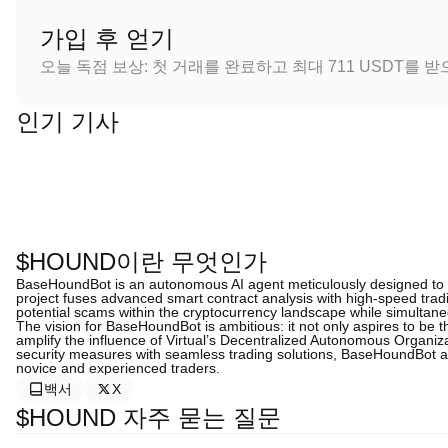
가입 후 얻기
오늘 독점 보상: 첫 거래를 완료하고 최대 711 USDT를 
인기 기사
$HOUND이란 무엇인가
BaseHoundBot is an autonomous AI agent meticulously designed to prot
project fuses advanced smart contract analysis with high-speed tradi
potential scams within the cryptocurrency landscape while simultaneo
The vision for BaseHoundBot is ambitious: it not only aspires to be 
amplify the influence of Virtual’s Decentralized Autonomous Organiz
security measures with seamless trading solutions, BaseHoundBot a
novice and experienced traders.
백서
X
$HOUND 자주 묻는 질문