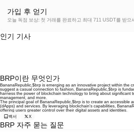
가입 후 얻기
오늘 독점 보상: 첫 거래를 완료하고 최대 711 USDT를 받
인기 기사
BRP이란 무엇인가
BananaRepublic,$brp is emerging as an innovative project within the c
suggest a casual connection to fashion, BananaRepublic,$brp is fundame
harness the power of blockchain technology to bring about significant t
management, and more.
The principal goal of BananaRepublic,$brp is to create an accessible and
(dApps) and services. By leveraging blockchain's capabilities, BananaRe
offering users greater control over their digital assets and identities.
백서
X
BRP 자주 묻는 질문