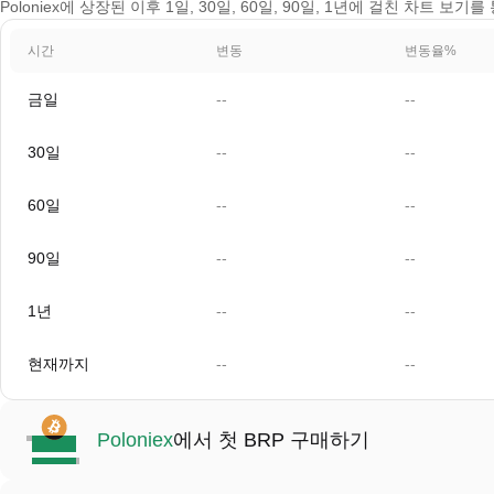
Poloniex에 상장된 이후 1일, 30일, 60일, 90일, 1년에 걸친 차트 보기를
시간
변동
변동율%
금일
--
--
30일
--
--
60일
--
--
90일
--
--
1년
--
--
현재까지
--
--
Poloniex
에서 첫 BRP 구매하기