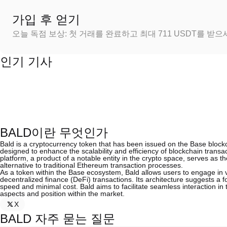
가입 후 얻기
오늘 독점 보상: 첫 거래를 완료하고 최대 711 USDT를 받
인기 기사
BALD이란 무엇인가
Bald is a cryptocurrency token that has been issued on the Base blockc
designed to enhance the scalability and efficiency of blockchain transa
platform, a product of a notable entity in the crypto space, serves as th
alternative to traditional Ethereum transaction processes.
As a token within the Base ecosystem, Bald allows users to engage in vari
decentralized finance (DeFi) transactions. Its architecture suggests a
speed and minimal cost. Bald aims to facilitate seamless interaction in 
aspects and position within the market.
X
BALD 자주 묻는 질문