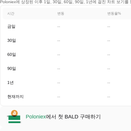
Poloniex에 상장된 이후 1일, 30일, 60일, 90일, 1년에 걸친 차트 보기
시간
변동
변동율%
금일
--
--
30일
--
--
60일
--
--
90일
--
--
1년
--
--
현재까지
--
--
Poloniex
에서 첫 BALD 구매하기