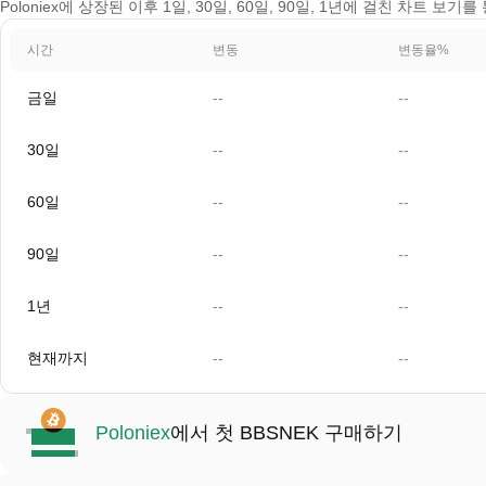
Poloniex에 상장된 이후 1일, 30일, 60일, 90일, 1년에 걸친 차트 보
시간
변동
변동율%
금일
--
--
30일
--
--
60일
--
--
90일
--
--
1년
--
--
현재까지
--
--
Poloniex
에서 첫 BBSNEK 구매하기