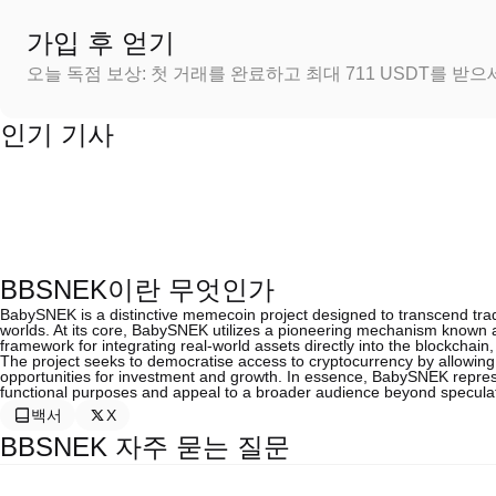
가입 후 얻기
오늘 독점 보상: 첫 거래를 완료하고 최대 711 USDT를 받
인기 기사
BBSNEK이란 무엇인가
BabySNEK is a distinctive memecoin project designed to transcend tradi
worlds. At its core, BabySNEK utilizes a pioneering mechanism known a
framework for integrating real-world assets directly into the blockchain
The project seeks to democratise access to cryptocurrency by allowing us
opportunities for investment and growth. In essence, BabySNEK repre
functional purposes and appeal to a broader audience beyond speculat
백서
X
BBSNEK 자주 묻는 질문