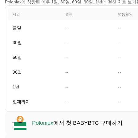
Poloniex에 상장된 이후 1일, 30일, 60일, 90일, 1년에 걸친 차트 보
시간
변동
변동율%
금일
--
--
30일
--
--
60일
--
--
90일
--
--
1년
--
--
현재까지
--
--
Poloniex
에서 첫 BABYBTC 구매하기