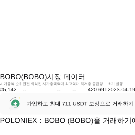
BOBO(BOBO)시장 데이터
시가총액 순위
완전 희석된 시가총액
역대 최고
역대 최저
총 공급량
초기 발행
#5,142
--
--
--
420.69T
2023-04-1
가입하고 최대 711 USDT 보상으로 거래하기
POLONIEX：BOBO (BOBO)을 거래하