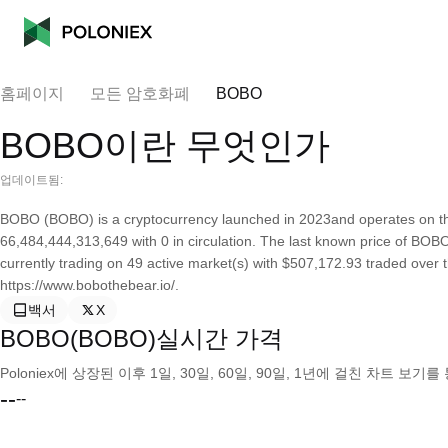
홈페이지
모든 암호화폐
BOBO
BOBO이란 무엇인가
업데이트됨:
BOBO (BOBO) is a cryptocurrency launched in 2023and operates on th
66,484,444,313,649 with 0 in circulation. The last known price of BOBO
currently trading on 49 active market(s) with $507,172.93 traded over 
https://www.bobothebear.io/.
백서
X
BOBO(BOBO)실시간 가격
Poloniex에 상장된 이후 1일, 30일, 60일, 90일, 1년에 걸친 차트 
--
--