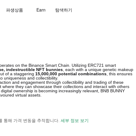
파생상품
Earn
탐색하기
operates on the Binance Smart Chain. Utilizing ERC721 smart
ue, indestructible NFT bunnies
, each with a unique genetic makeup
ut of a staggering
15,000,000 potential combinations
, this ensures
o uniqueness and collectibility.
ction and engagement through collectibility and trading of these
t where they can showcase their collections and interact with others
e digital ownership is becoming increasingly relevant, BNB BUNNY
voured virtual assets.
 보기를 통해 가격 변동을 추적합니다.
세부 정보 보기