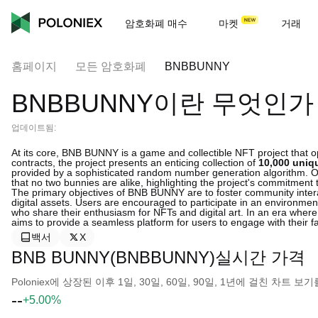
암호화폐 매수
마켓
거래
홈페이지
모든 암호화폐
BNBBUNNY
BNBBUNNY이란 무엇인가
업데이트됨:
At its core, BNB BUNNY is a game and collectible NFT project that 
contracts, the project presents an enticing collection of
10,000 uniq
provided by a sophisticated random number generation algorithm. O
that no two bunnies are alike, highlighting the project's commitment t
The primary objectives of BNB BUNNY are to foster community intera
digital assets. Users are encouraged to participate in an environmen
who share their enthusiasm for NFTs and digital art. In an era wher
aims to provide a seamless platform for users to engage with their fa
백서
X
BNB BUNNY(BNBBUNNY)실시간 가격
Poloniex에 상장된 이후 1일, 30일, 60일, 90일, 1년에 걸친 차트
--
+5.00%