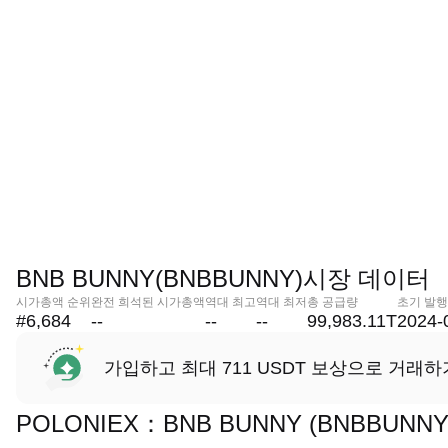
BNB BUNNY(BNBBUNNY)시장 데이터
시가총액 순위
완전 희석된 시가총액
역대 최고
역대 최저
총 공급량
초기 발행
#6,684
--
--
--
99,983.11T
2024-
가입하고 최대 711 USDT 보상으로 거래하
POLONIEX：BNB BUNNY (BNBBU