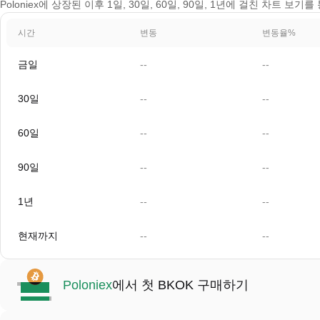
Poloniex에 상장된 이후 1일, 30일, 60일, 90일, 1년에 걸친 차트 보기
시간
변동
변동율%
금일
--
--
30일
--
--
60일
--
--
90일
--
--
1년
--
--
현재까지
--
--
Poloniex
에서 첫 BKOK 구매하기