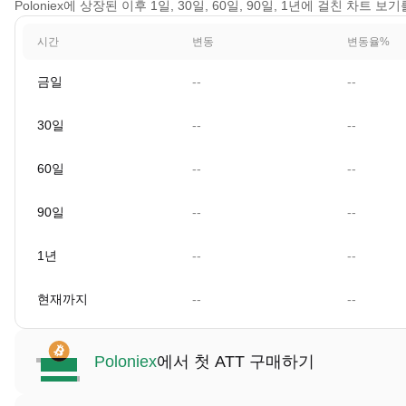
Poloniex에 상장된 이후 1일, 30일, 60일, 90일, 1년에 걸친 차트 보
시간
변동
변동율%
금일
--
--
30일
--
--
60일
--
--
90일
--
--
1년
--
--
현재까지
--
--
Poloniex
에서 첫 ATT 구매하기