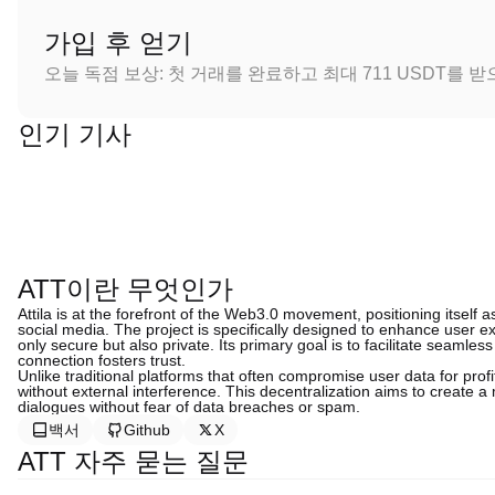
가입 후 얻기
오늘 독점 보상: 첫 거래를 완료하고 최대 711 USDT를 
인기 기사
ATT이란 무엇인가
Attila is at the forefront of the Web3.0 movement, positioning itself a
social media. The project is specifically designed to enhance user
only secure but also private. Its primary goal is to facilitate seamles
connection fosters trust.
Unlike traditional platforms that often compromise user data for prof
without external interference. This decentralization aims to create a
dialogues without fear of data breaches or spam.
백서
Github
X
ATT 자주 묻는 질문