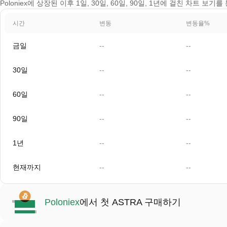
Poloniex에 상장된 이후 1일, 30일, 60일, 90일, 1년에 걸친 차트 보기
시간
변동
변동율%
금일
--
--
30일
--
--
60일
--
--
90일
--
--
1년
--
--
현재까지
--
--
Poloniex
에서 첫 ASTRA 구매하기