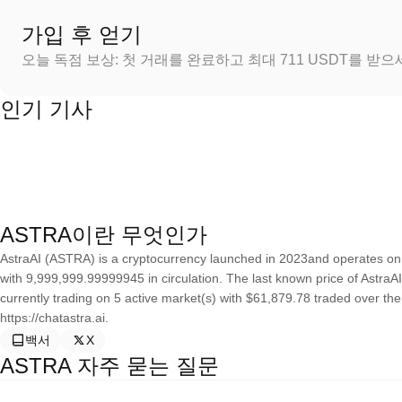
가입 후 얻기
오늘 독점 보상: 첫 거래를 완료하고 최대 711 USDT를 받
인기 기사
ASTRA이란 무엇인가
AstraAI (ASTRA) is a cryptocurrency launched in 2023and operates on 
with 9,999,999.99999945 in circulation. The last known price of AstraAI
currently trading on 5 active market(s) with $61,879.78 traded over th
https://chatastra.ai.
백서
X
ASTRA 자주 묻는 질문