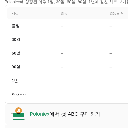
Poloniex에 상장된 이후 1일, 30일, 60일, 90일, 1년에 걸친 차트 보
시간
변동
변동율%
금일
--
--
30일
--
--
60일
--
--
90일
--
--
1년
--
--
현재까지
--
--
Poloniex
에서 첫 ABC 구매하기