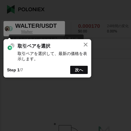
WALTER/USDT
0.000170
24時間の変化
Walter
$0.00
0.00
%
お好みのKラインチャートの間隔を選んで
×
ください。
WALTER/USDT
0.00
%
0.000170
取引ペアを選択
取引ペアを選択して、最新の価格を表
ライン
15分
1時
4時
1日
1週
示します。
Step 1
/7
次へ