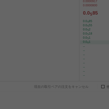
0.0000917
0.0000800
0.0
85
5
0.0
85
5
0.0
55
5
0.0
2
5
0.0
18
5
0.0
1
5
0.0
1
6
--
--
--
--
--
--
--
--
現在の取引ペアの注文をキャンセル
グイン
または
サインアップ
サイド
価格
数