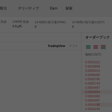
取引
デリバティブ
Earn
探索
 高値
24時間 低値
24 時間の取引量(PINK)
24 時間の取引量(USDT)
0.0
85
0
0
5
オーダーブック
TradingView
デプス
価格(USDT)
0.0032322
0.0020809
0.0008314
0.0006000
0.0005796
0.0005743
0.0004497
0.0004494
0.0004300
0.0004297
0.0004296
0.0004294