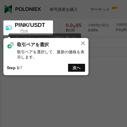
暗号資産を購入
マーケット
PINK/USDT
0.0
85
24時間
24時間の変化
5
0.0
85
Pink
$0.00
0.00
%
5
お好みのKラインチャートの間隔を選んで
×
0.0
85
ください。
PINK/USDT
0.00
%
5
取引ペアを選択
取引ペアを選択して、最新の価格を表
ライン
15分
1時
4時
1日
1週
示します。
Step 1
/7
次へ