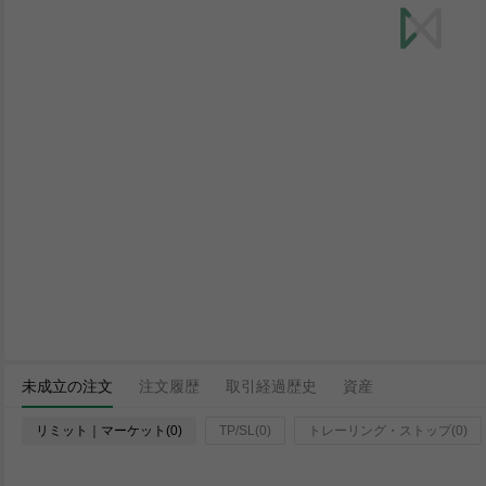
未成立の注文
注文履歴
取引経過歴史
資産
リミット｜マーケット(0)
TP/SL(0)
トレーリング・ストップ(0)
ロ
時間
ペア
タイプ