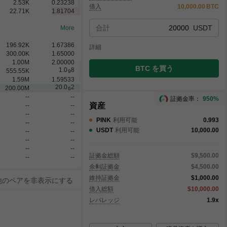
2.53
K
0.23238
借入
10,000.00
BTC
22.71
K
1.81704
合計
USDT
More
196.92
K
1.67386
詳細
300.00
K
1.65000
1.00
M
2.00000
BTC を買う
1.0
8
555.55
K
9
1.59
M
1.59533
20.0
2
200.00
M
6
--
--
証拠金率：
950%
資産
--
--
--
--
PINK
利用可能
0.993
--
--
USDT
利用可能
10,000.00
--
--
--
--
--
--
証拠金総額
$9,500.00
--
--
余剰証拠金
$4,500.00
維持証拠金
$1,000.00
他のペアを非表示にする
借入総額
$10,000.00
レバレッジ
1.9x
合計
成約
未成約
アクション