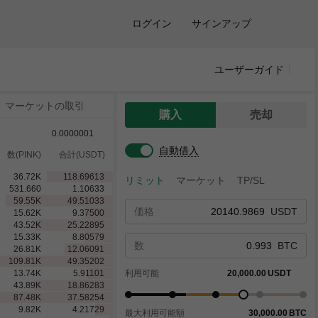
ログイン
サインアップ
ユーザーガイド
マーケットの取引
購入
売却
0.0000001
自動借入
数(PINK)
合計(USDT)
36.72
K
118.69613
リミット
マーケット
TP/SL
531.660
1.10633
59.55
K
49.51033
価格
USDT
15.62
K
9.37500
43.52
K
25.22895
15.33
K
8.80579
数
BTC
26.81
K
12.06091
109.81
K
49.35202
13.74
K
5.91101
利用可能
20,000.00
USDT
43.89
K
18.86283
87.48
K
37.58254
9.82
K
4.21729
最大利用可能額
30,000.00
BTC